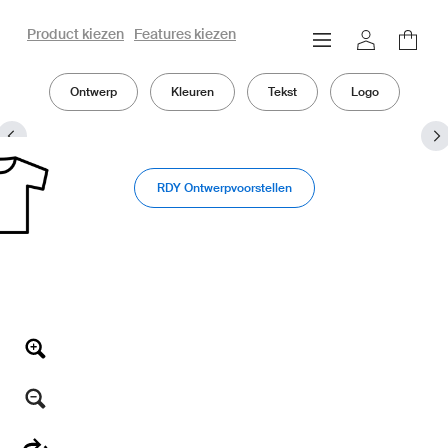
Product kiezen
Features kiezen
owayo 3D configurator
Ontwerp
Kleuren
Tekst
Logo
RDY Ontwerpvoorstellen