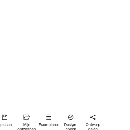
pslaan
Mijn
Exemplaren
Design-
Ontwerp
ontwerpen
check
delen